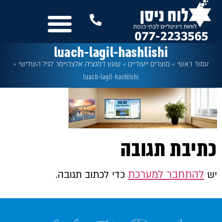
לתוכן
נשמח לשמוע מכם
שלטים לבית הכנסת
עוד מבית לוח ניסן
כל המסכים
luach-lagil-hashlishi
עמוד ראשי
»
מוצרים ייעודיים
»
שעון דמנציה אלצהיימר לגיל השלישי
»
luach-lagil-hashlishi
כתיבת תגובה
להתחבר למערכת
יש
כדי לכתוב תגובה.