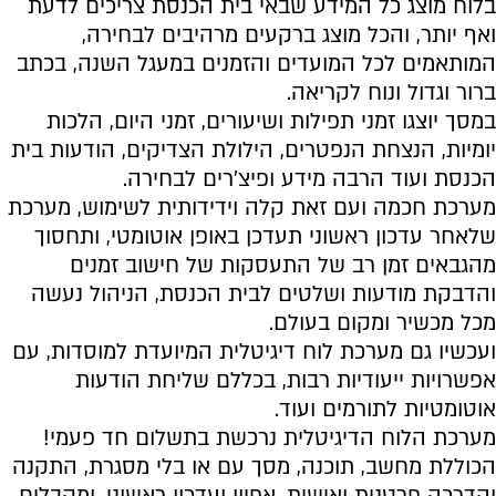
בלוח מוצג כל המידע שבאי בית הכנסת צריכים לדעת
ואף יותר, והכל מוצג ברקעים מרהיבים לבחירה,
המותאמים לכל המועדים והזמנים במעגל השנה, בכתב
ברור וגדול ונוח לקריאה.
במסך יוצגו זמני תפילות ושיעורים, זמני היום, הלכות
יומיות, הנצחת הנפטרים, הילולת הצדיקים, הודעות בית
הכנסת ועוד הרבה מידע ופיצ’רים לבחירה.
מערכת חכמה ועם זאת קלה וידידותית לשימוש, מערכת
שלאחר עדכון ראשוני תעדכן באופן אוטומטי, ותחסוך
מהגבאים זמן רב של התעסקות של חישוב זמנים
והדבקת מודעות ושלטים לבית הכנסת, הניהול נעשה
מכל מכשיר ומקום בעולם.
ועכשיו גם מערכת לוח דיגיטלית המיועדת למוסדות, עם
אפשרויות ייעודיות רבות, בכללם שליחת הודעות
אוטומטיות לתורמים ועוד.
מערכת הלוח הדיגיטלית נרכשת בתשלום חד פעמי!
הכוללת מחשב, תוכנה, מסך עם או בלי מסגרת, התקנה
והדרכה פרטנית ואישית, אפיון ועדכון ראשוני, ומקבלים