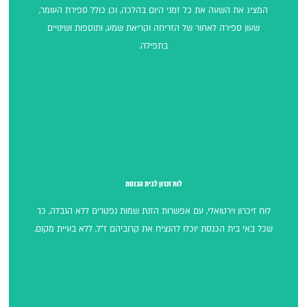
שעון דיגיטלי לבית הכנסת
המציג את השעה את כל זמני היום בהלכה, וכן כולל ספירת העומר,
שעון ספירה לאחור של הזריחה וקריאת שמע, ותוספות ושינויים
בתפילה.
לוח זכרון לבית הכנסת
לוח זכרון לבית הכנסת
לוח זיכרון וירטואלי, עם אפשרות הזנת שמות נפטרים ללא הגבלה, כך
שכל באי בית הכנסת יוכלו להנציח את קרוביהם ז"ל, ללא בעיית מקום.