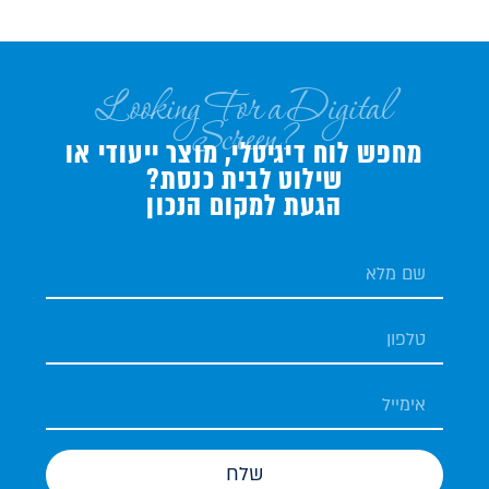
Looking For a Digital
Screen?
מחפש לוח דיגיטלי, מוצר ייעודי או
שילוט לבית כנסת?
הגעת למקום הנכון
שלח