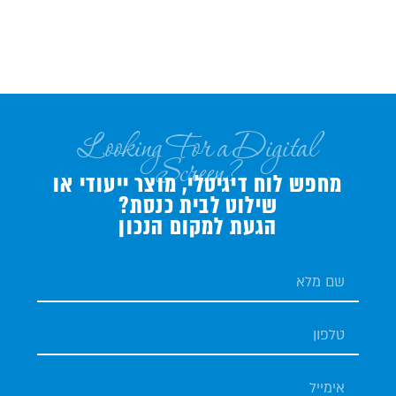
Looking For a Digital
Screen?
מחפש לוח דיגיטלי, מוצר ייעודי או
שילוט לבית כנסת?
הגעת למקום הנכון