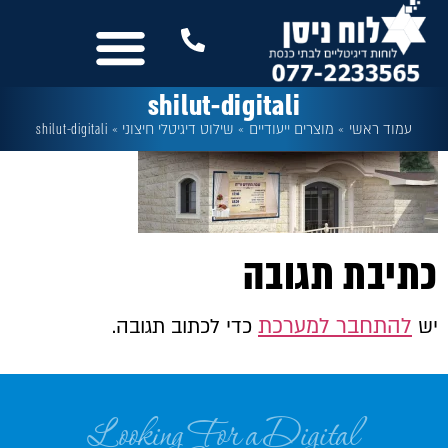
לתוכן
נשמח לשמוע מכם
שלטים לבית הכנסת
עוד מבית לוח ניסן
כל המסכים
shilut-digitali
עמוד ראשי
»
מוצרים ייעודיים
»
שילוט דיגיטלי חיצוני
»
shilut-digitali
כתיבת תגובה
להתחבר למערכת
יש
כדי לכתוב תגובה.
Looking For a Digital