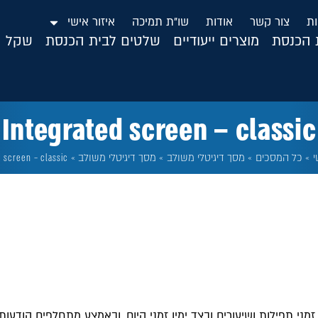
ות
צור קשר
אודות
שו”ת תמיכה
איזור אישי
ת הכנסת
מוצרים ייעודיים
שלטים לבית הכנסת
שקל ה
Integrated screen – classic
י
»
כל המסכים
»
מסך דיגיטלי משולב
»
מסך דיגיטלי משולב
»
d screen – classic
ני תפילות ושיעורים ובצד ימין זמני היום, ובאמצע מתחלפים הודעות