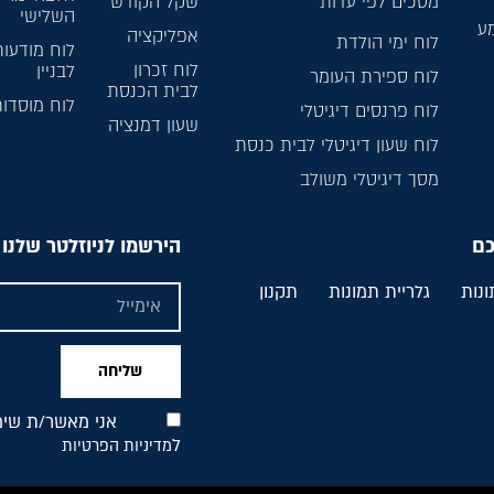
מסכים לפי עדות
שקל הקודש
השלישי
מע
אפליקציה
לוח ימי הולדת
לוח מודעות
לוח זכרון
לבניין
לוח ספירת העומר
לבית הכנסת
לוח מוסדו
לוח פרנסים דיגיטלי
שעון דמנציה
לוח שעון דיגיטלי לבית כנסת
מסך דיגיטלי משולב
כם
הירשמו לניוזלטר שלנו
ונות
גלריית תמונות
תקנון
שליחה
אני מאשר/ת שימו
ל
מדיניות הפרטיות