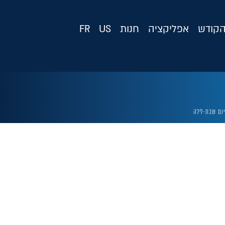
קודש
אפליקציה
חנות
US
FR
יום שבת-לילה