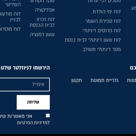
מסכים לפי עדות
שקל הקודש
השלישי
מע
אפליקציה
לוח ימי הולדת
לוח מודעות
לוח זכרון
לבניין
לוח ספירת העומר
לבית הכנסת
לוח מוסדו
לוח פרנסים דיגיטלי
שעון דמנציה
לוח שעון דיגיטלי לבית כנסת
מסך דיגיטלי משולב
כם
הירשמו לניוזלטר שלנו
ונות
גלריית תמונות
תקנון
שליחה
אני מאשר/ת שימו
ל
מדיניות הפרטיות