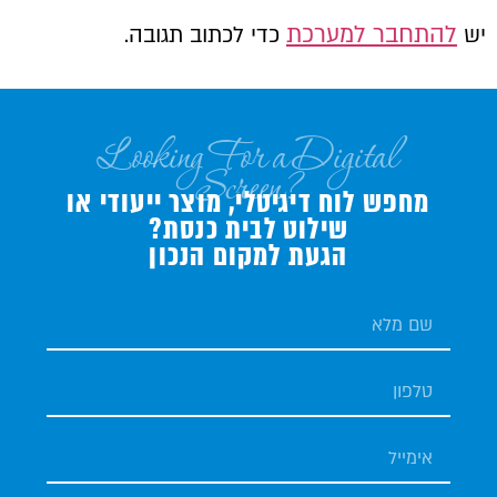
להתחבר למערכת
יש
כדי לכתוב תגובה.
Looking For a Digital
Screen?
מחפש לוח דיגיטלי, מוצר ייעודי או
שילוט לבית כנסת?
הגעת למקום הנכון