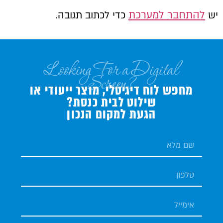
להתחבר למערכת
יש
כדי לכתוב תגובה.
Looking For a Digital
Screen?
מחפש לוח דיגיטלי, מוצר ייעודי או
שילוט לבית כנסת?
הגעת למקום הנכון