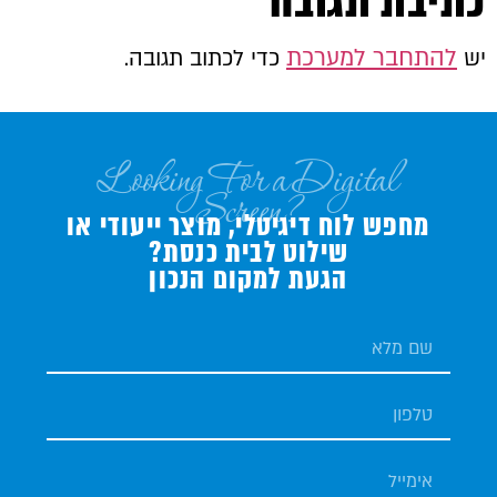
כתיבת תגובה
להתחבר למערכת
יש
כדי לכתוב תגובה.
Looking For a Digital
Screen?
מחפש לוח דיגיטלי, מוצר ייעודי או
שילוט לבית כנסת?
הגעת למקום הנכון