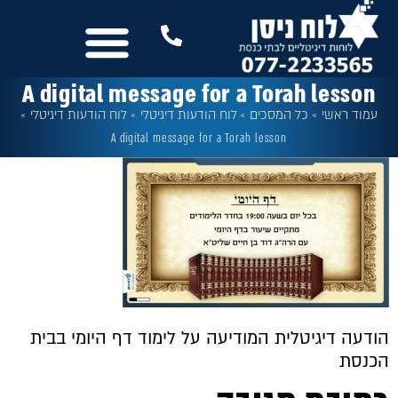
לתוכן
נשמח לשמוע מכם
שלטים לבית הכנסת
עוד מבית לוח ניסן
כל המסכים
A digital message for a Torah lesson
עמוד ראשי
»
כל המסכים
»
לוח הודעות דיגיטלי
»
לוח הודעות דיגיטלי
»
A digital message for a Torah lesson
הודעה דיגיטלית המודיעה על לימוד דף היומי בבית
הכנסת