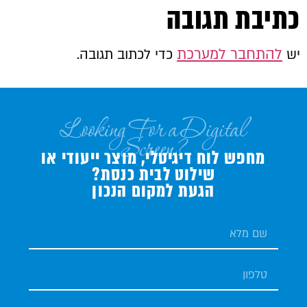
כתיבת תגובה
להתחבר למערכת
יש
כדי לכתוב תגובה.
Looking For a Digital
Screen?
מחפש לוח דיגיטלי, מוצר ייעודי או
שילוט לבית כנסת?
הגעת למקום הנכון