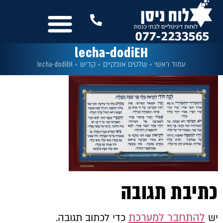
לתוכן
נשמח לשמוע מכם
שלטים לבית הכנסת
עוד מבית לוח ניסן
כל המסכים
lecha-dodiEH
עמוד ראשי
»
שלטים אופקיים
»
קדיש
»
lecha-dodiEH
כתיבת תגובה
להתחבר למערכת
יש
כדי לכתוב תגובה.