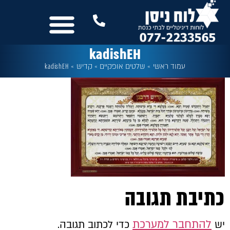
לתוכן
נשמח לשמוע מכם
שלטים לבית הכנסת
עוד מבית לוח ניסן
כל המסכים
kadishEH
עמוד ראשי
»
שלטים אופקיים
»
קדיש
»
kadishEH
כתיבת תגובה
להתחבר למערכת
יש
כדי לכתוב תגובה.