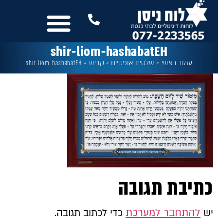
לתוכן
נשמח לשמוע מכם
שלטים לבית הכנסת
עוד מבית לוח ניסן
כל המסכים
shir-liom-hashabatEH
עמוד ראשי
»
שלטים אופקיים
»
קדיש
»
shir-liom-hashabatEH
כתיבת תגובה
להתחבר למערכת
יש
כדי לכתוב תגובה.