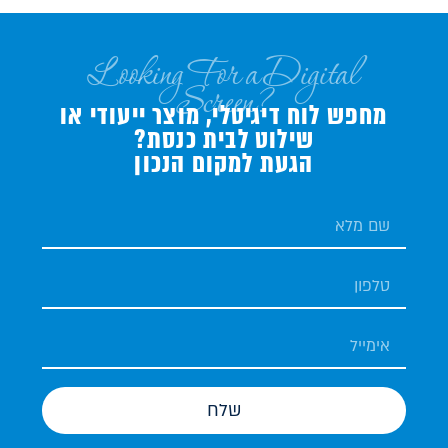
Looking For a Digital
Screen?
מחפש לוח דיגיטלי, מוצר ייעודי או
שילוט לבית כנסת?
הגעת למקום הנכון
שלח