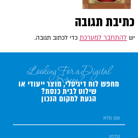
כתיבת תגובה
להתחבר למערכת
יש
כדי לכתוב תגובה.
Looking For a Digital
Screen?
מחפש לוח דיגיטלי, מוצר ייעודי או
שילוט לבית כנסת?
הגעת למקום הנכון