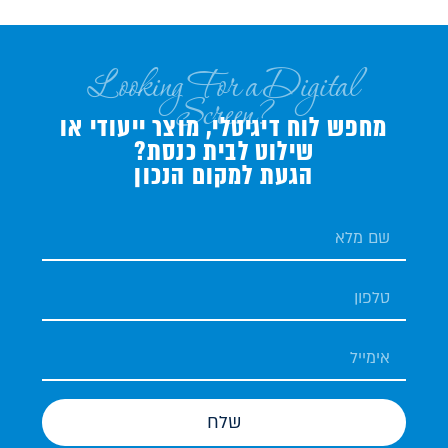
Looking For a Digital
Screen?
מחפש לוח דיגיטלי, מוצר ייעודי או
שילוט לבית כנסת?
הגעת למקום הנכון
שלח