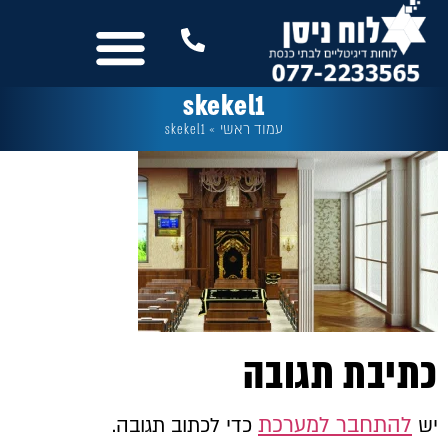
לתוכן
נשמח לשמוע מכם
שלטים לבית הכנסת
עוד מבית לוח ניסן
כל המסכים
skekel1
עמוד ראשי
»
skekel1
כתיבת תגובה
להתחבר למערכת
יש
כדי לכתוב תגובה.