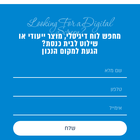
Looking For a Digital
Screen?
מחפש לוח דיגיטלי, מוצר ייעודי או
שילוט לבית כנסת?
הגעת למקום הנכון
שלח