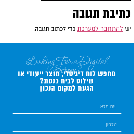
כתיבת תגובה
להתחבר למערכת
יש
כדי לכתוב תגובה.
Looking For a Digital
Screen?
מחפש לוח דיגיטלי, מוצר ייעודי או
שילוט לבית כנסת?
הגעת למקום הנכון