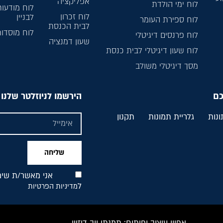
אפליקציה
לוח ימי הולדת
לוח מודעות
לוח זכרון
לבניין
לוח ספירת העומר
לבית הכנסת
לוח מוסדו
לוח פרנסים דיגיטלי
שעון דמנציה
לוח שעון דיגיטלי לבית כנסת
מסך דיגיטלי משולב
כם
הירשמו לניוזלטר שלנו
ונות
גלריית תמונות
תקנון
שליחה
אני מאשר/ת שימו
ל
מדיניות הפרטיות
אפיון עיצוב ופיתוח: תמנתי ווב דיזיין