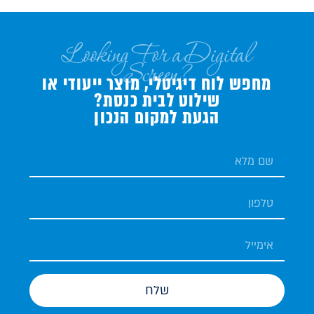
Looking For a Digital
Screen?
מחפש לוח דיגיטלי, מוצר ייעודי או
שילוט לבית כנסת?
הגעת למקום הנכון
שלח