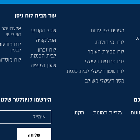
עוד מבית לוח ניסן
אלצהיימר ל
מסכים לפי עדות
שקל הקודש
השלישי
מע
אפליקציה
לוח ימי הולדת
לוח מודעות
לוח זכרון
לבניין
לוח ספירת העומר
לבית הכנסת
לוח מוסדו
לוח פרנסים דיגיטלי
שעון דמנציה
לוח שעון דיגיטלי לבית כנסת
מסך דיגיטלי משולב
כם
הירשמו לניוזלטר שלנו
ונות
גלריית תמונות
תקנון
שליחה