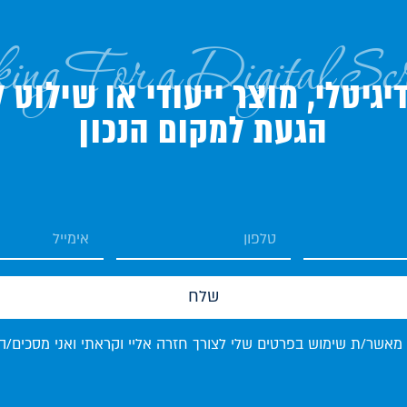
ing For a Digital Sc
גיטלי, מוצר ייעודי או שילוט 
הגעת למקום הנכון
שלח
 מאשר/ת שימוש בפרטים שלי לצורך חזרה אליי וקראתי ואני מסכים/ה