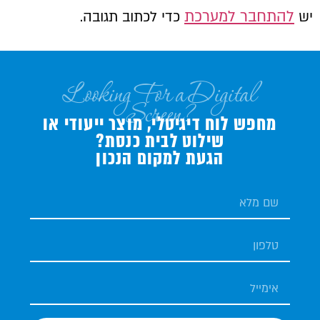
להתחבר למערכת
יש
כדי לכתוב תגובה.
Looking For a Digital
Screen?
מחפש לוח דיגיטלי, מוצר ייעודי או
שילוט לבית כנסת?
הגעת למקום הנכון