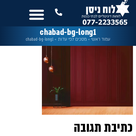
לתוכן
נשמח לשמוע מכם
שלטים לבית הכנסת
עוד מבית לוח ניסן
כל המסכים
chabad-bg-long1
עמוד ראשי
»
מסכים לפי עדות
»
chabad-bg-long1
כתיבת תגובה