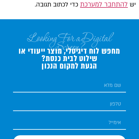
להתחבר למערכת
יש
כדי לכתוב תגובה.
Looking For a Digital
Screen?
מחפש לוח דיגיטלי, מוצר ייעודי או
שילוט לבית כנסת?
הגעת למקום הנכון