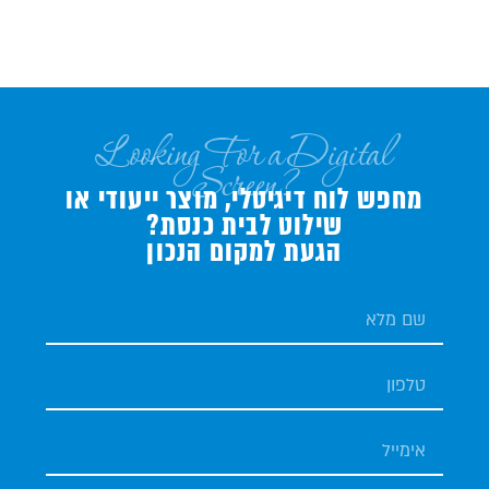
Looking For a Digital
Screen?
מחפש לוח דיגיטלי, מוצר ייעודי או
שילוט לבית כנסת?
הגעת למקום הנכון