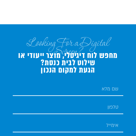
Looking For a Digital
Screen?
מחפש לוח דיגיטלי, מוצר ייעודי או
שילוט לבית כנסת?
הגעת למקום הנכון