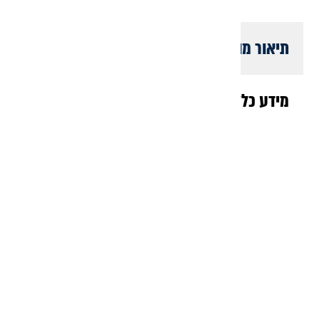
תיאור מוצר
מידע כללי
שלט
מזמור
שיר
ליום
השבת
קלאסי
מואר
מדהים,
עם