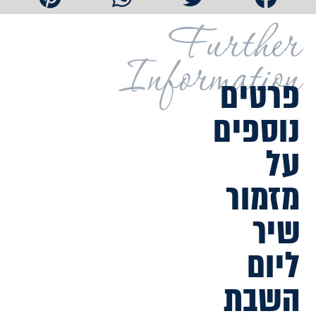
Further
Information
פרטים
נוספים
על
מזמור
שיר
ליום
השבת