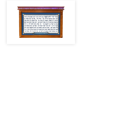
אפשרות
לבחור
את
צבע
העץ,
מגיע
עם
תוספת
לד
בצבעים
כחול/צהוב/לבן
לבחירה.
בתחתית
מסגרת
בוק
פאר