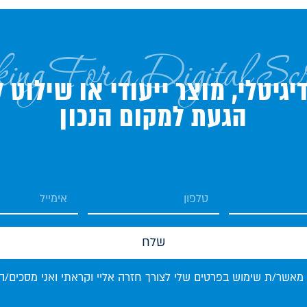
ing For a Digital Sc
גיטלי, מוצר ייעודי או שילוט 
הגעת למקום הנכון
שלח
 מאשר/ת שימוש בפרטים שלי לצורך חזרה אליי וקראתי ואני מסכים/ה