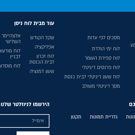
עוד מבית לוח ניסן
אלצהיימר ל
מסכים לפי עדות
שקל הקודש
השלישי
מע
אפליקציה
לוח ימי הולדת
לוח מודעות
לוח זכרון
לבניין
לוח ספירת העומר
לבית הכנסת
לוח מוסדו
לוח פרנסים דיגיטלי
שעון דמנציה
לוח שעון דיגיטלי לבית כנסת
מסך דיגיטלי משולב
כם
הירשמו לניוזלטר שלנו
ונות
גלריית תמונות
תקנון