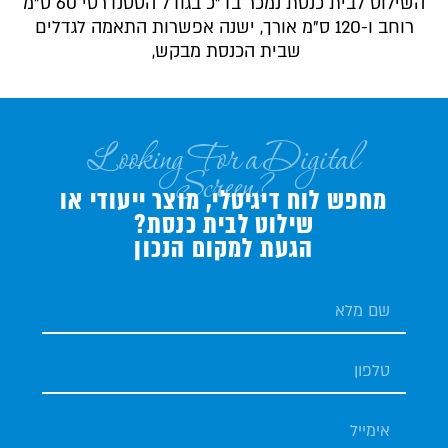
השילוט לבית כנסת נמכר בד”כ בגודל הסטנדרטי 60 ס”מ
רוחב ו-120 ס”מ אורך, ישנה אפשרות התאמה לגדלים
שבית הכנסת מבקש,
Looking For a Digital
Screen?
מחפש לוח דיגיטלי, מוצר ייעודי או
שילוט לבית כנסת?
הגעת למקום הנכון