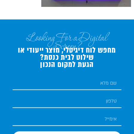
Looking For a Digital
Screen?
מחפש לוח דיגיטלי, מוצר ייעודי או
שילוט לבית כנסת?
הגעת למקום הנכון