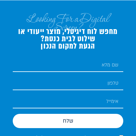
Looking For a Digital
Screen?
מחפש לוח דיגיטלי, מוצר ייעודי או
שילוט לבית כנסת?
הגעת למקום הנכון
שלח